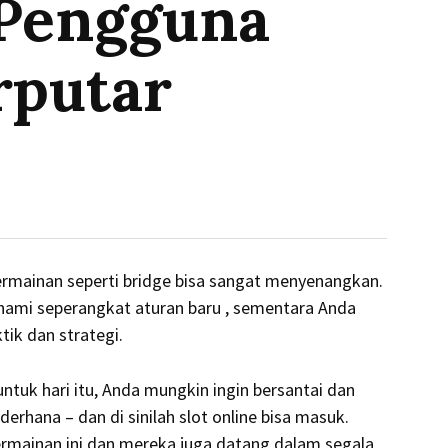
Pengguna
rputar
rmainan seperti bridge bisa sangat menyenangkan.
ami seperangkat aturan baru , sementara Anda
ik dan strategi.
tuk hari itu, Anda mungkin ingin bersantai dan
erhana – dan di sinilah slot online bisa masuk.
mainan ini dan mereka juga datang dalam segala