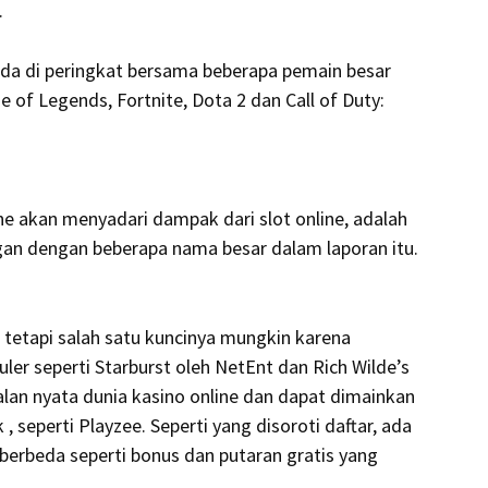
.
ada di peringkat bersama beberapa pemain besar
 of Legends, Fortnite, Dota 2 dan Call of Duty:
e akan menyadari dampak dari slot online, adalah
gan dengan beberapa nama besar dalam laporan itu.
, tetapi salah satu kuncinya mungkin karena
ler seperti Starburst oleh NetEnt dan Rich Wilde’s
lan nyata dunia kasino online dan dapat dimainkan
k , seperti Playzee. Seperti yang disoroti daftar, ada
erbeda seperti bonus dan putaran gratis yang