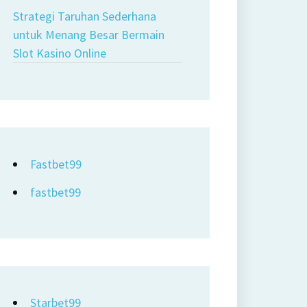
Strategi Taruhan Sederhana
untuk Menang Besar Bermain
Slot Kasino Online
Fastbet99
fastbet99
Starbet99