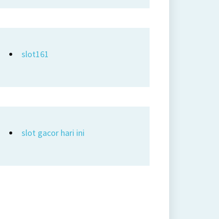
slot161
slot gacor hari ini