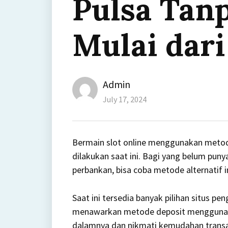
Pulsa Tan
Mulai dari
Author
Admin
Posted
July 17, 2024
on
Bermain slot online menggunakan metode 
dilakukan saat ini. Bagi yang belum punya
perbankan, bisa coba metode alternatif i
Saat ini tersedia banyak pilihan situs p
menawarkan metode deposit menggunakan 
dalamnya dan nikmati kemudahan transak