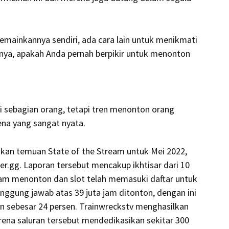
memainkannya sendiri, ada cara lain untuk menikmati
lnya, apakah Anda pernah berpikir untuk menonton
i sebagian orang, tetapi tren menonton orang
na yang sangat nyata.
tkan temuan State of the Stream untuk Mei 2022,
r.gg. Laporan tersebut mencakup ikhtisar dari 10
 jam menonton dan slot telah memasuki daftar untuk
anggung jawab atas 39 juta jam ditonton, dengan ini
an sebesar 24 persen. Trainwreckstv menghasilkan
arena saluran tersebut mendedikasikan sekitar 300