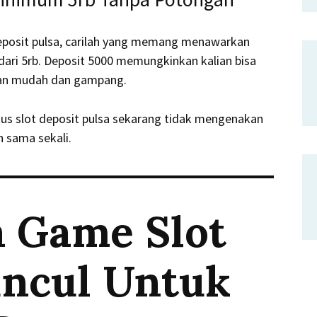
 deposit pulsa, carilah yang memang menawarkan
ari 5rb. Deposit 5000 memungkinkan kalian bisa
ngan mudah dan gampang.
tus slot deposit pulsa sekarang tidak mengenakan
 sama sekali.
 Game Slot
ncul Untuk