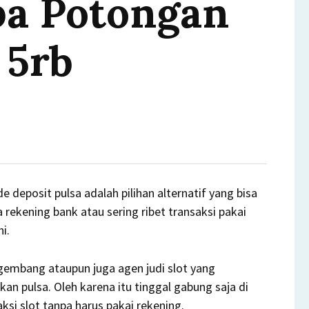
pa Potongan
 5rb
deposit pulsa adalah pilihan alternatif yang bisa
 rekening bank atau sering ribet transaksi pakai
ni.
engembang ataupun juga agen judi slot yang
pulsa. Oleh karena itu tinggal gabung saja di
si slot tanpa harus pakai rekening.