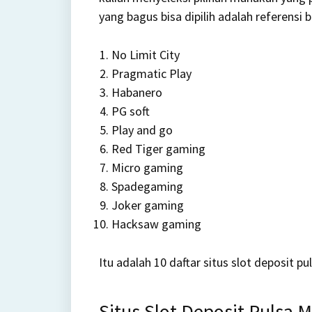
yang bagus bisa dipilih adalah referensi b
No Limit City
Pragmatic Play
Habanero
PG soft
Play and go
Red Tiger gaming
Micro gaming
Spadegaming
Joker gaming
Hacksaw gaming
Itu adalah 10 daftar situs slot deposit pul
Situs Slot Deposit Pulsa