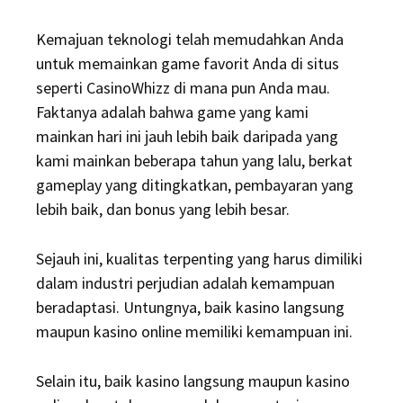
Kemajuan teknologi telah memudahkan Anda
untuk memainkan game favorit Anda di situs
seperti CasinoWhizz di mana pun Anda mau.
Faktanya adalah bahwa game yang kami
mainkan hari ini jauh lebih baik daripada yang
kami mainkan beberapa tahun yang lalu, berkat
gameplay yang ditingkatkan, pembayaran yang
lebih baik, dan bonus yang lebih besar.
Sejauh ini, kualitas terpenting yang harus dimiliki
dalam industri perjudian adalah kemampuan
beradaptasi. Untungnya, baik kasino langsung
maupun kasino online memiliki kemampuan ini.
Selain itu, baik kasino langsung maupun kasino