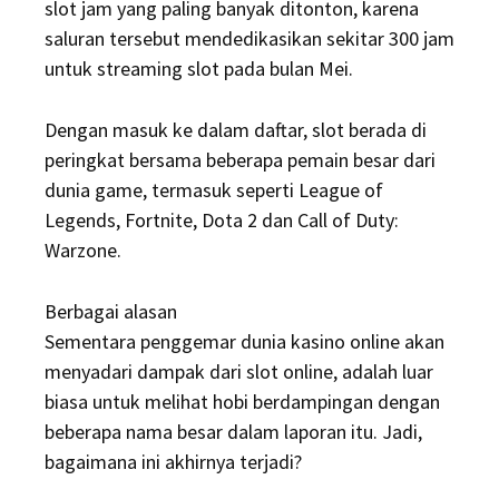
slot jam yang paling banyak ditonton, karena
saluran tersebut mendedikasikan sekitar 300 jam
untuk streaming slot pada bulan Mei.
Dengan masuk ke dalam daftar, slot berada di
peringkat bersama beberapa pemain besar dari
dunia game, termasuk seperti League of
Legends, Fortnite, Dota 2 dan Call of Duty:
Warzone.
Berbagai alasan
Sementara penggemar dunia kasino online akan
menyadari dampak dari slot online, adalah luar
biasa untuk melihat hobi berdampingan dengan
beberapa nama besar dalam laporan itu. Jadi,
bagaimana ini akhirnya terjadi?