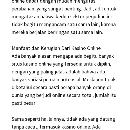
online dapat dengan mudah mengatasi
perubahan, yang sangat penting. Jadi, adil untuk
mengatakan bahwa kedua sektor perjudian ini
tidak begitu mengancam satu sama lain, karena
mereka berjalan beriringan satu sama lain.
Manfaat dan Kerugian Dari Kasino Online
Ada banyak alasan mengapa ada begitu banyak
situs kasino online yang tersedia untuk dipilih,
dengan yang paling jelas adalah bahwa ada
banyak variasi pemain potensial. Meskipun tidak
diketahui secara pasti berapa banyak orang di
dunia yang berjudi online secara total, jumlah itu
pasti besar .
Sama seperti hal lainnya, tidak ada yang datang
tanpa cacat, termasuk kasino online. Ada