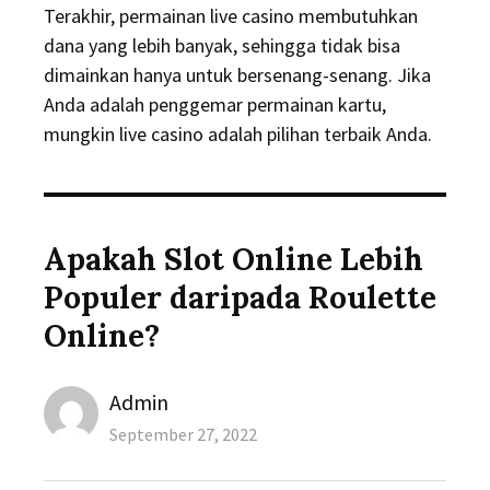
Terakhir, permainan live casino membutuhkan
dana yang lebih banyak, sehingga tidak bisa
dimainkan hanya untuk bersenang-senang. Jika
Anda adalah penggemar permainan kartu,
mungkin live casino adalah pilihan terbaik Anda.
Apakah Slot Online Lebih
Populer daripada Roulette
Online?
Author
Admin
Posted
September 27, 2022
on