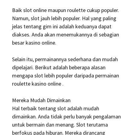
Baik slot online maupun roulette cukup populer.
Namun, slot jauh lebih populer. Hal yang paling
jelas tentang gim ini adalah keduanya dapat
diakses. Anda akan menemukannya di sebagian
besar kasino online.
Selain itu, permainannya sederhana dan mudah
dipelajari. Berikut adalah beberapa alasan
mengapa slot lebih populer daripada permainan
roulette kasino online .
Mereka Mudah Dimainkan
Hal terbaik tentang slot adalah mudah
dimainkan. Anda tidak perlu banyak pengalaman
untuk bermain dan menang. Slot terutama
berfokus pada hiburan. Mereka dirancang