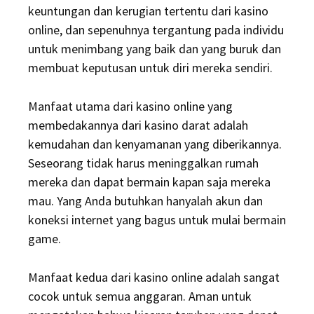
keuntungan dan kerugian tertentu dari kasino
online, dan sepenuhnya tergantung pada individu
untuk menimbang yang baik dan yang buruk dan
membuat keputusan untuk diri mereka sendiri.
Manfaat utama dari kasino online yang
membedakannya dari kasino darat adalah
kemudahan dan kenyamanan yang diberikannya.
Seseorang tidak harus meninggalkan rumah
mereka dan dapat bermain kapan saja mereka
mau. Yang Anda butuhkan hanyalah akun dan
koneksi internet yang bagus untuk mulai bermain
game.
Manfaat kedua dari kasino online adalah sangat
cocok untuk semua anggaran. Aman untuk