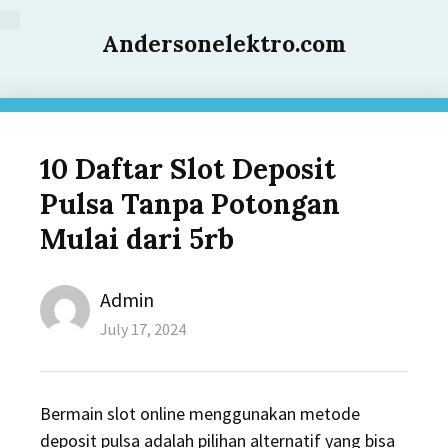
Andersonelektro.com
10 Daftar Slot Deposit
Pulsa Tanpa Potongan
Mulai dari 5rb
Author
Admin
Posted
July 17, 2024
on
Bermain slot online menggunakan metode
deposit pulsa adalah pilihan alternatif yang bisa